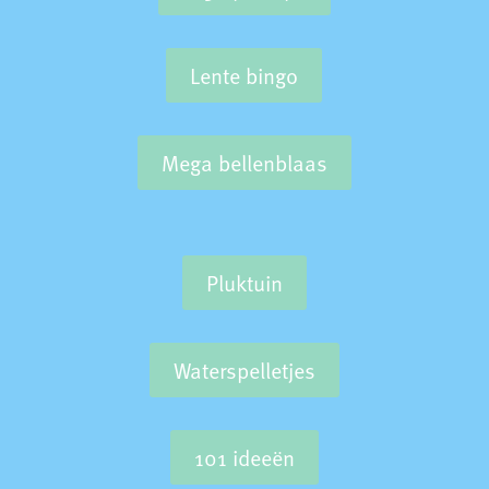
Lente bingo
Mega bellenblaas
Pluktuin
Waterspelletjes
101 ideeën