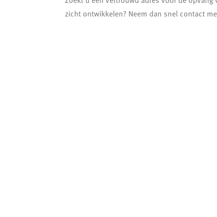
Zoekt u een vertrouwd adres voor de opvang v
zicht ontwikkelen? Neem dan snel contact met