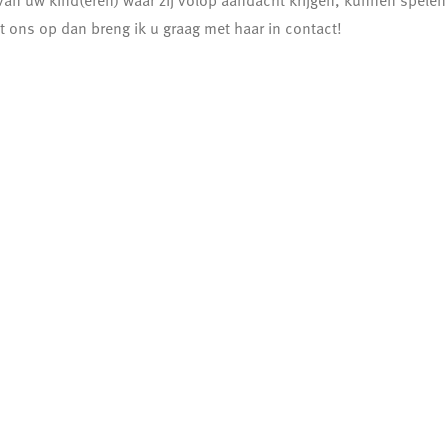
an uw kind(eren) waar zij volop aandacht krijgen, kunnen spelen
 ons op dan breng ik u graag met haar in contact!