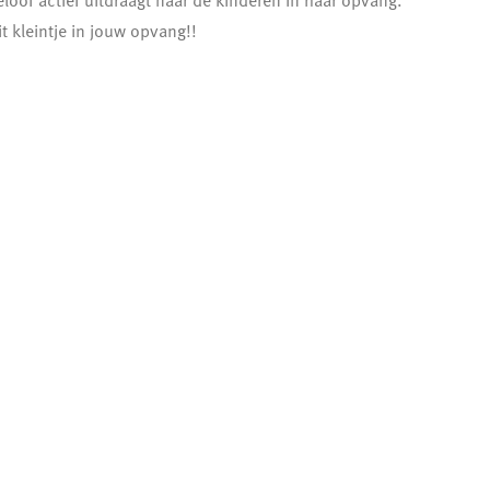
eloof actief uitdraagt naar de kinderen in haar opvang.
it kleintje in jouw opvang!!